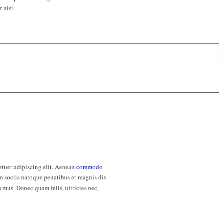
 nisi.
etuer adipiscing elit. Aenean
commodo
 sociis natoque penatibus et magnis dis
s
mus. Donec quam felis, ultricies nec,