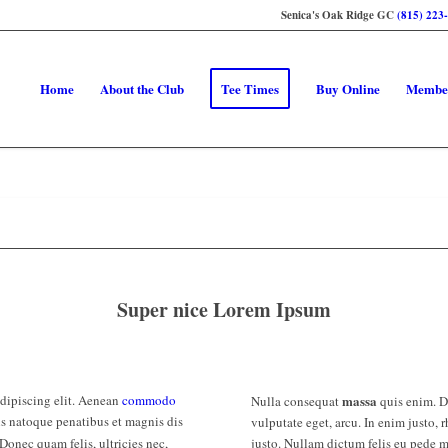
Senica's Oak Ridge GC
(815) 223
Home
About the Club
Tee Times
Buy Online
Membe
Super nice Lorem Ipsum
adipiscing elit. Aenean
commodo
massa
Nulla consequat
quis enim. Do
s natoque penatibus et magnis dis
vulputate eget, arcu. In enim justo, 
Donec quam felis, ultricies nec,
justo. Nullam dictum felis eu pede m