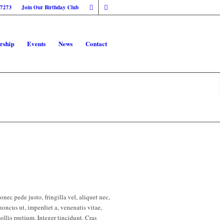
-7273
Join Our Birthday Club
rship
Events
News
Contact
nec pede justo, fringilla vel, aliquet nec,
rhoncus ut, imperdiet a, venenatis vitae,
ollis pretium. Integer tincidunt. Cras